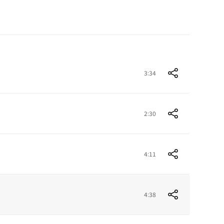
3:34
2:30
4:11
4:38