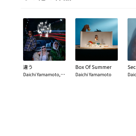
違う
Box Of Summer
Sec
D
aichi Yamamoto, MIKADO and NENE
Daichi Yamamoto
Dai