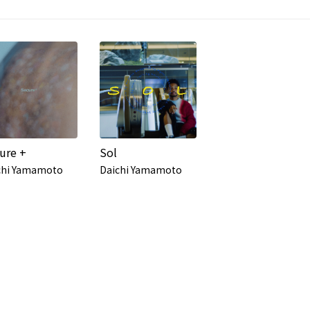
ure +
Sol
chi Yamamoto
Daichi Yamamoto