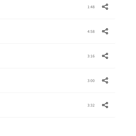
1:48
4:58
3:16
3:00
3:32