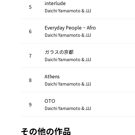
interlude
5
Daichi Yamamoto & JJJ
Everyday People ~ Afro
6
Daichi Yamamoto & JJJ
ガラスの京都
7
Daichi Yamamoto & JJJ
Athens
8
Daichi Yamamoto & JJJ
OTO
9
Daichi Yamamoto & JJJ
その他の作品