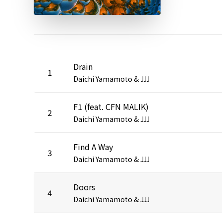
Drain
1
Daichi Yamamoto & JJJ
F1 (feat. CFN MALIK)
2
Daichi Yamamoto & JJJ
Find A Way
3
Daichi Yamamoto & JJJ
Doors
4
Daichi Yamamoto & JJJ