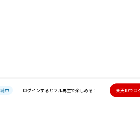
試聴中
ログインするとフル再生で楽しめる！
楽天IDでロ