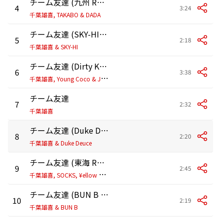
チーム友達 (九州 Remix)
4
3:24
千葉雄喜, TAKABO & DADA
チーム友達 (SKY-HI Remix)
5
2:18
千葉雄喜 & SKY-HI
チーム友達 (Dirty Kansai Remix)
6
3:38
千
葉雄喜, Young Coco & Jin Dogg
チーム友達
7
2:32
千葉雄喜
チーム友達 (Duke Deuce Remix)
8
2:20
千葉雄喜 & Duke Deuce
チーム友達 (東海 Remix)
9
2:45
千
葉雄喜, SOCKS, ¥ellow Bucks, MaRI & DJ RYOW
チーム友達 (BUN B IITIGHT Remix)
10
2:19
千葉雄喜 & BUN B