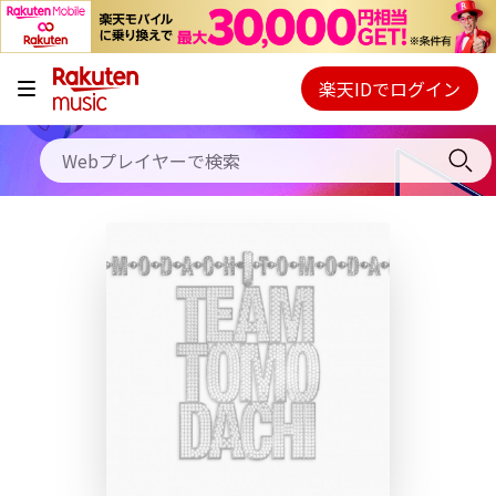
キャンペーン
料金プラン
楽天IDでログイン
Webプレイヤー
使い方
ご契約内容の確認・変更
ヘルプ
初回30日間無料お試し