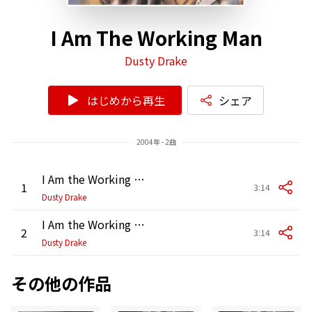
I Am The Working Man
Dusty Drake
はじめから再生
シェア
2004年 - 2曲
I Am the Working Man
1
3:14
Dusty Drake
I Am the Working Man (Radio Edit)
2
3:14
Dusty Drake
その他の作品