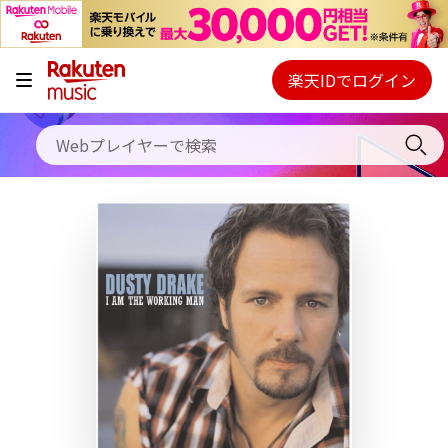
キャンペーン
料金プラン
楽天IDでログイン
Webプレイヤー
使い方
ご契約内容の確認・変更
ヘルプ
初回30日間無料お試し