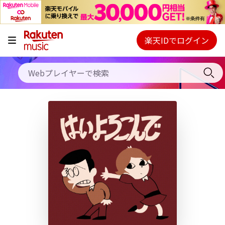
キャンペーン
料金プラン
楽天IDでログイン
Webプレイヤー
使い方
ご契約内容の確認・変更
ヘルプ
初回30日間無料お試し