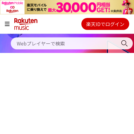
キャンペーン
料金プラン
楽天IDでログイン
Webプレイヤー
使い方
ご契約内容の確認・変更
ヘルプ
初回30日間無料お試し