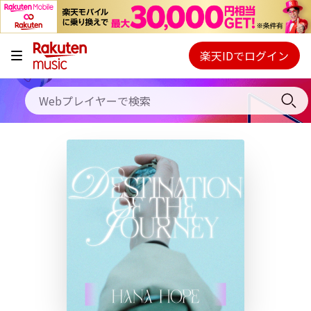
キャンペーン
料金プラン
楽天IDでログイン
Webプレイヤー
使い方
ご契約内容の確認・変更
ヘルプ
初回30日間無料お試し