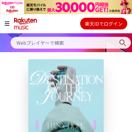
キャンペーン
料金プラン
楽天IDでログイン
Webプレイヤー
使い方
ご契約内容の確認・変更
ヘルプ
初回30日間無料お試し