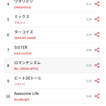
ワタリドリ
4
4:11
[Alexandros]
ミックス
5
3:29
マルシィ
ターコイズ
6
3:19
SEKAI NO OWARI
SISTER
7
4:06
back number
ロマンチシズム
8
3:33
Mrs. GREEN APPLE
ビートDEトーヒ
9
2:18
ハマいく
Awesome Life
10
3:48
Novelbright