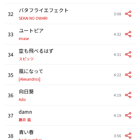
バタフライエフェクト
32
3:08
SEKAI NO OWARI
ユートピア
33
4:32
imase
空も飛べるはず
34
4:31
スピッツ
風になって
35
4:22
[Alexandros]
向日葵
36
4:19
Ado
damn
37
4:19
藤井 風
青い春
38
3:56
back number