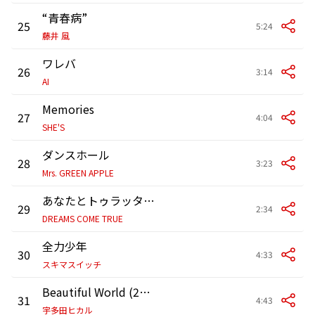
“青春病”
25
5:24
藤井 風
ワレバ
26
3:14
AI
Memories
27
4:04
SHE'S
ダンスホール
28
3:23
Mrs. GREEN APPLE
あなたとトゥラッタッタ♪
29
2:34
DREAMS COME TRUE
全力少年
30
4:33
スキマスイッチ
Beautiful World (2024 Mix)
31
4:43
宇多田ヒカル