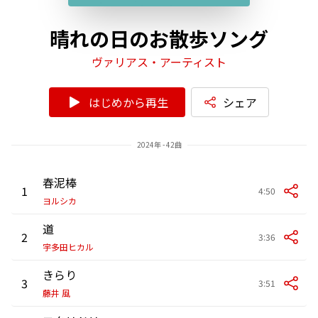
晴れの日のお散歩ソング
ヴァリアス・アーティスト
はじめから再生
シェア
2024年 - 42曲
春泥棒
1
4:50
ヨルシカ
道
2
3:36
宇多田ヒカル
きらり
3
3:51
藤井 風