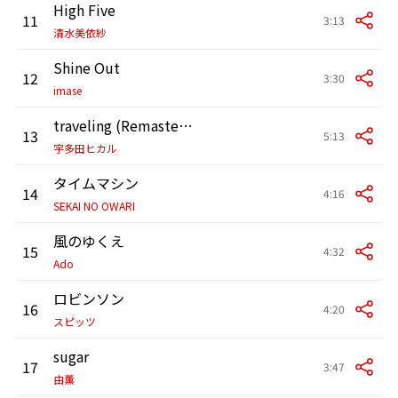
High Five
11
3:13
清水美依紗
Shine Out
12
3:30
imase
traveling (Remastered 2018)
13
5:13
宇多田ヒカル
タイムマシン
14
4:16
SEKAI NO OWARI
風のゆくえ
15
4:32
Ado
ロビンソン
16
4:20
スピッツ
sugar
17
3:47
由薫