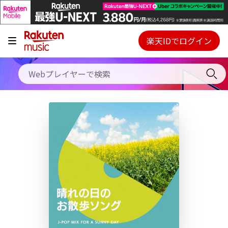
キャンペーン
料金プラン
楽天IDでログイン
Webプレイヤー
使い方
ご契約内容の確認・変更
ヘルプ
初回30日間無料お試し