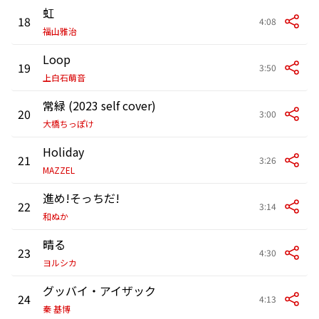
虹
18
4:08
福山雅治
Loop
19
3:50
上白石萌音
常緑 (2023 self cover)
20
3:00
大橋ちっぽけ
Holiday
21
3:26
MAZZEL
進め!そっちだ!
22
3:14
和ぬか
晴る
23
4:30
ヨルシカ
グッバイ・アイザック
24
4:13
秦 基博