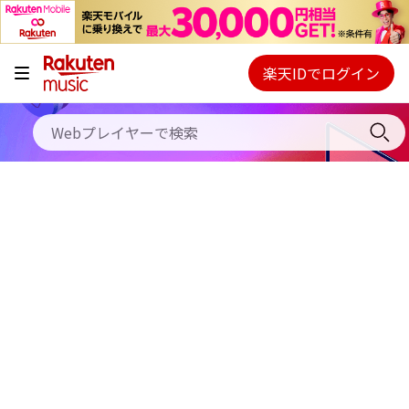
キャンペーン
料金プラン
楽天IDでログイン
Webプレイヤー
使い方
ご契約内容の確認・変更
ヘルプ
初回30日間無料お試し