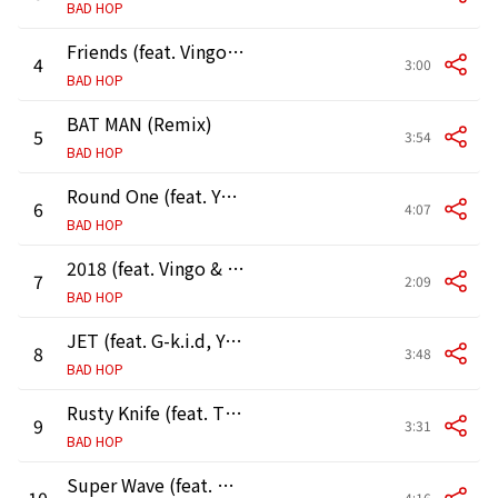
BAD HOP
Friends (feat. Vingo, JP THE WAVY, Benjazzy, YZERR & LEX)
4
3:00
BAD HOP
BAT MAN (Remix)
5
3:54
BAD HOP
Round One (feat. YZERR, G-k.i.d, Vingo & Bark)
6
4:07
BAD HOP
2018 (feat. Vingo & Benjazzy)
7
2:09
BAD HOP
JET (feat. G-k.i.d, Yellow Pato & Tiji Jojo)
8
3:48
BAD HOP
Rusty Knife (feat. Tiji Jojo, T-Pablow, KEIJU & IO)
9
3:31
BAD HOP
Super Wave (feat. Tiji Jojo, G-k.i.d & Yellow Pato)
10
4:16