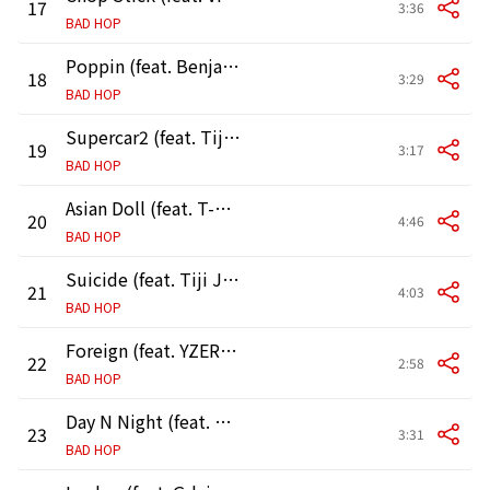
17
3:36
BAD HOP
Poppin (feat. Benjazzy, YZERR & Bark)
18
3:29
BAD HOP
Supercar2 (feat. Tiji Jojo & Yellow Pato)
19
3:17
BAD HOP
Asian Doll (feat. T-Pablow, Vingo & Yellow Pato)
20
4:46
BAD HOP
Suicide (feat. Tiji Jojo, Hideyoshi & Jin Dogg) [Remix]
21
4:03
BAD HOP
Foreign (feat. YZERR & Tiji Jojo)
22
2:58
BAD HOP
Day N Night (feat. G-k.i.d, guca owl & KEIJU)
23
3:31
BAD HOP