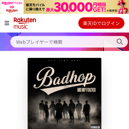
キャンペーン
料金プラン
楽天IDでログイン
Webプレイヤー
使い方
ご契約内容の確認・変更
ヘルプ
初回30日間無料お試し