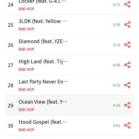
Locker (feat. G-k.i.d, Tiji Jojo & YZERR)
24
4:11
BAD HOP
3LDK (feat. Yellow Pato, Bark & G-k.i.d)
25
3:35
BAD HOP
Diamond (feat. YZERR & Vingo)
26
3:19
BAD HOP
High Land (feat. Tiji Jojo, Vingo & YZERR)
27
4:08
BAD HOP
Last Party Never End (feat. Tiji Jojo, YZERR, Vingo & Yellow Pato)
28
4:15
BAD HOP
Ocean View (feat. YZERR, Yellow Pato, Bark & T-Pablow)
29
4:16
BAD HOP
Hood Gospel (feat. YZERR, Bark & T-Pablow)
30
4:01
BAD HOP