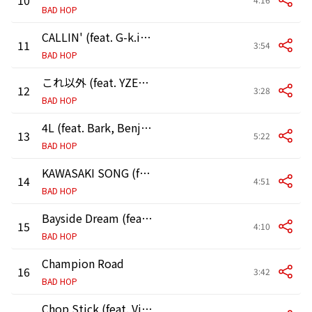
BAD HOP
CALLIN' (feat. G-k.i.d, Bark & Benjazzy)
11
3:54
BAD HOP
これ以外 (feat. YZERR & Tiji Jojo)
12
3:28
BAD HOP
4L (feat. Bark, Benjazzy, C.O.S.A. & IO)
13
5:22
BAD HOP
KAWASAKI SONG (feat. DJ TY-KOH, Bark, T-Pablow, Benjazzy, JJJ, BIM & A-Thug)
14
4:51
BAD HOP
Bayside Dream (feat. T-Pablow, Tiji Jojo & Benjazzy)
15
4:10
BAD HOP
Champion Road
16
3:42
BAD HOP
Chop Stick (feat. Vingo, Benjazzy, SANTAWORLDVIEW & ゆるふわギャング) [Remix]