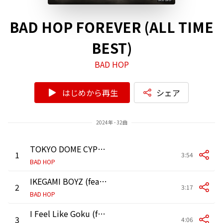
BAD HOP FOREVER (ALL TIME
BEST)
BAD HOP
はじめから再生
シェア
2024年 - 32曲
TOKYO DOME CYPHER
1
3:54
BAD HOP
IKEGAMI BOYZ (feat. Bark, YZERR, Tiji Jojo & T-Pablow)
2
3:17
BAD HOP
I Feel Like Goku (feat. T-Pablow, Vingo & G-k.i.d)
3
4:06