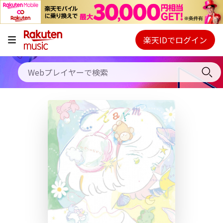
キャンペーン
料金プラン
楽天IDでログイン
Webプレイヤー
使い方
ご契約内容の確認・変更
ヘルプ
初回30日間無料お試し