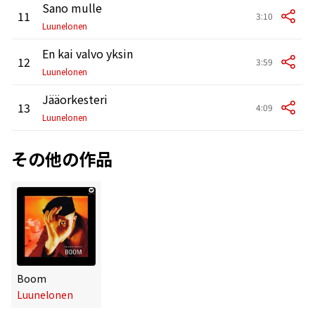
Sano mulle
11
3:10
Luunelonen
En kai valvo yksin
12
3:59
Luunelonen
Jääorkesteri
13
4:09
Luunelonen
その他の作品
Boom
Luunelonen