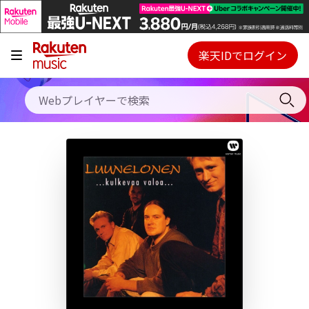
キャンペーン
料金プラン
楽天IDでログイン
Webプレイヤー
使い方
ご契約内容の確認・変更
ヘルプ
初回30日間無料お試し