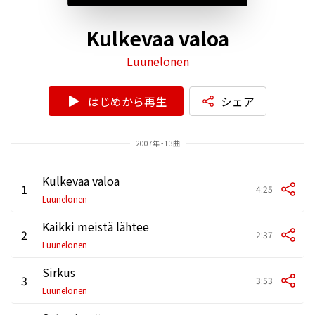
Kulkevaa valoa
Luunelonen
はじめから再生
シェア
2007年 - 13曲
Kulkevaa valoa
1
4:25
Luunelonen
Kaikki meistä lähtee
2
2:37
Luunelonen
Sirkus
3
3:53
Luunelonen