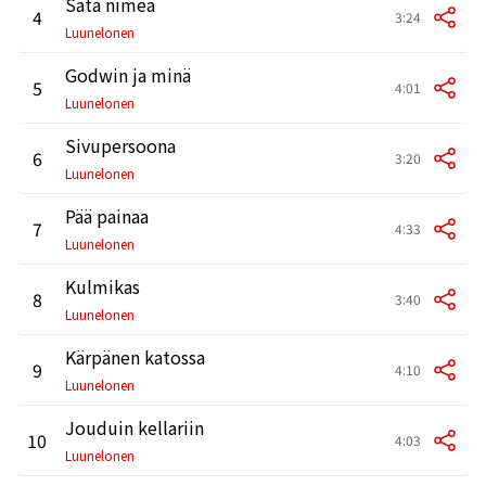
Sata nimeä
4
3:24
Luunelonen
Godwin ja minä
5
4:01
Luunelonen
Sivupersoona
6
3:20
Luunelonen
Pää painaa
7
4:33
Luunelonen
Kulmikas
8
3:40
Luunelonen
Kärpänen katossa
9
4:10
Luunelonen
Jouduin kellariin
10
4:03
Luunelonen