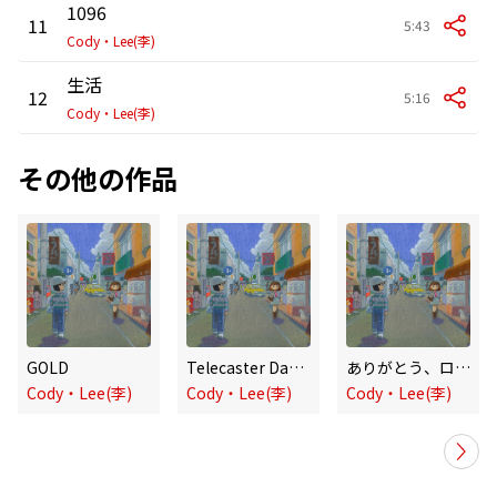
1096
11
5:43
Cody・Lee(李)
生活
12
5:16
Cody・Lee(李)
その他の作品
GOLD
Telecaster Dancing
ありがとう、ロックンロール
Cody・Lee(李)
Cody・Lee(李)
Cody・Lee(李)