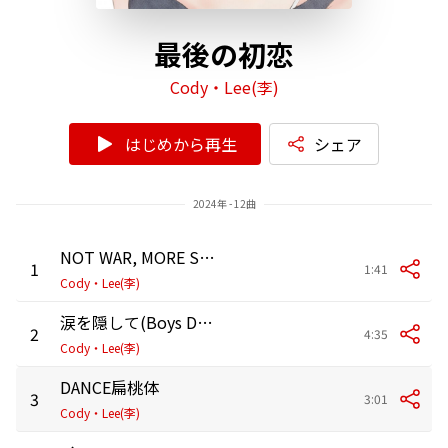
最後の初恋
Cody・Lee(李)
はじめから再生
シェア
2024年 - 12曲
NOT WAR, MORE SEIKATSU
1
1:41
Cody・Lee(李)
涙を隠して(Boys Don't Cry)
2
4:35
Cody・Lee(李)
DANCE扁桃体
3
3:01
Cody・Lee(李)