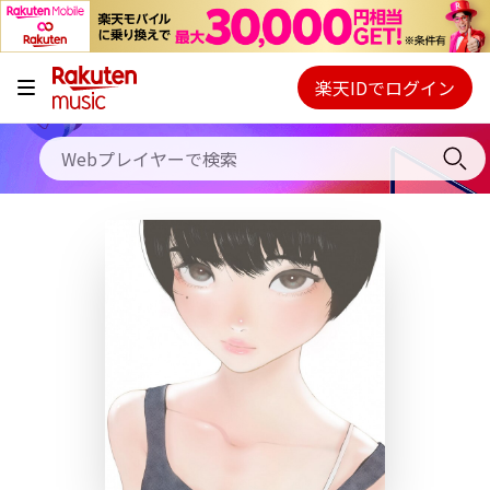
キャンペーン
料金プラン
楽天IDでログイン
Webプレイヤー
使い方
ご契約内容の確認・変更
ヘルプ
初回30日間無料お試し