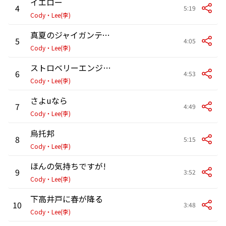
イエロー
4
5:19
Cody・Lee(李)
真夏のジャイガンティック
5
4:05
Cody・Lee(李)
ストロベリーエンジェル ～Don't Say Goodbye～
6
4:53
Cody・Lee(李)
さよuなら
7
4:49
Cody・Lee(李)
烏托邦
8
5:15
Cody・Lee(李)
ほんの気持ちですが!
9
3:52
Cody・Lee(李)
下高井戸に春が降る
10
3:48
Cody・Lee(李)