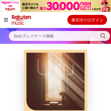
キャンペーン
料金プラン
楽天IDでログイン
Webプレイヤー
使い方
ご契約内容の確認・変更
ヘルプ
初回30日間無料お試し