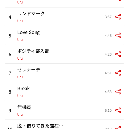
Uru
ランドマーク
4
3:57
Uru
Love Song
5
4:46
Uru
ポジティ部入部
6
4:20
Uru
セレナーデ
7
4:51
Uru
Break
8
4:53
Uru
無機質
9
5:10
Uru
脱・借りてきた猫症候群
10
3:49