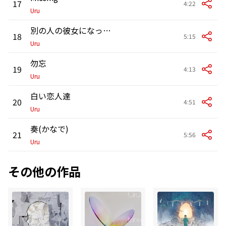
17
4:22
Uru
別の人の彼女になったよ
18
5:15
Uru
勿忘
19
4:13
Uru
白い恋人達
20
4:51
Uru
奏(かなで)
21
5:56
Uru
その他の作品