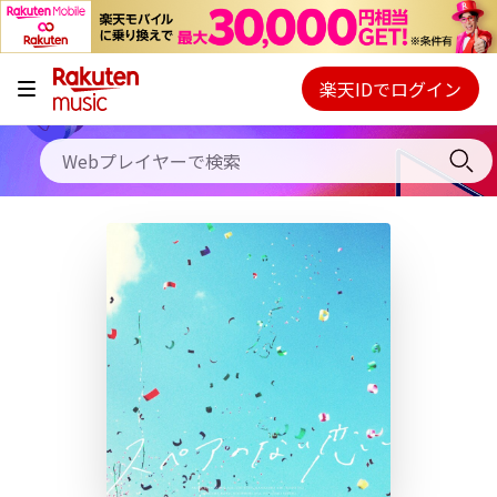
キャンペーン
料金プラン
楽天IDでログイン
Webプレイヤー
使い方
ご契約内容の確認・変更
ヘルプ
初回30日間無料お試し