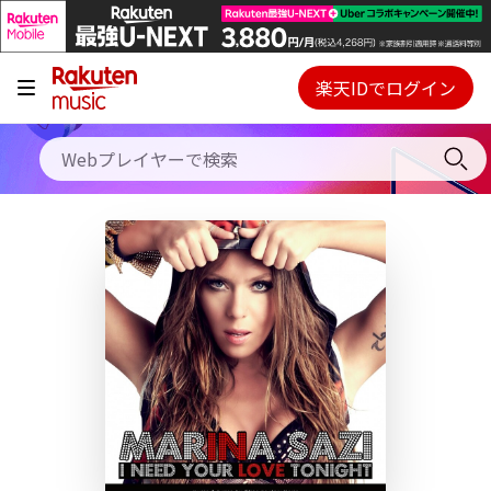
キャンペーン
料金プラン
楽天IDでログイン
Webプレイヤー
使い方
ご契約内容の確認・変更
ヘルプ
初回30日間無料お試し