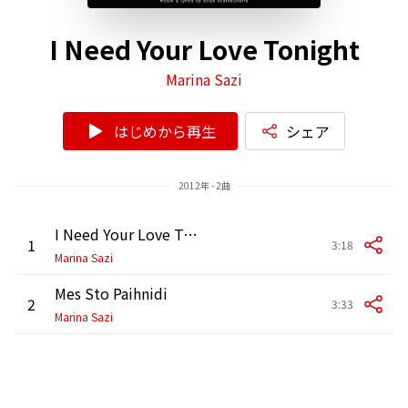
I Need Your Love Tonight
Marina Sazi
はじめから再生
シェア
2012年 - 2曲
I Need Your Love Tonight
1
3:18
Marina Sazi
Mes Sto Paihnidi
2
3:33
Marina Sazi