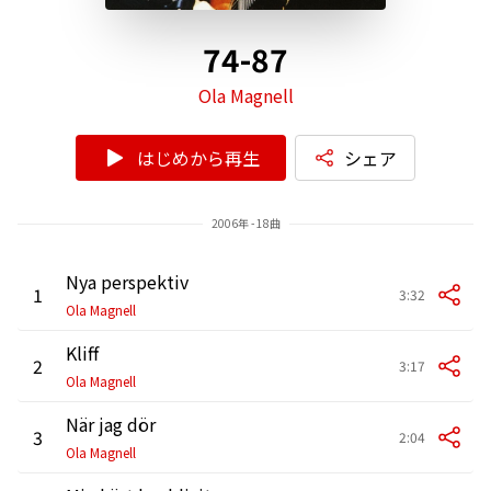
74-87
Ola Magnell
はじめから再生
シェア
2006年 - 18曲
Nya perspektiv
1
3:32
Ola Magnell
Kliff
2
3:17
Ola Magnell
När jag dör
3
2:04
Ola Magnell