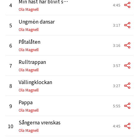
Min häst har blivit sjuk
4
4:45
Ola Magnell
Ungmön dansar
5
3:17
Ola Magnell
Påtalåten
6
3:16
Ola Magnell
Rulltrappan
7
3:57
Ola Magnell
Vällingklockan
8
3:27
Ola Magnell
Pappa
9
5:55
Ola Magnell
Sångerna vrenskas
10
4:45
Ola Magnell