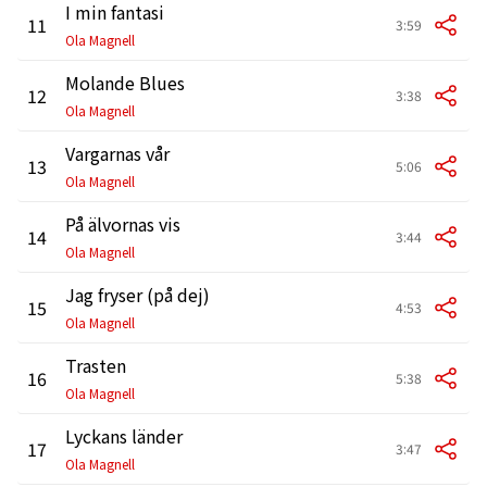
I min fantasi
11
3:59
Ola Magnell
Molande Blues
12
3:38
Ola Magnell
Vargarnas vår
13
5:06
Ola Magnell
På älvornas vis
14
3:44
Ola Magnell
Jag fryser (på dej)
15
4:53
Ola Magnell
Trasten
16
5:38
Ola Magnell
Lyckans länder
17
3:47
Ola Magnell