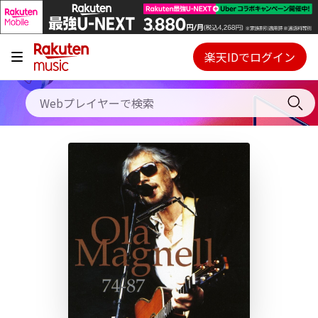
キャンペーン
料金プラン
楽天IDでログイン
Webプレイヤー
使い方
ご契約内容の確認・変更
ヘルプ
初回30日間無料お試し