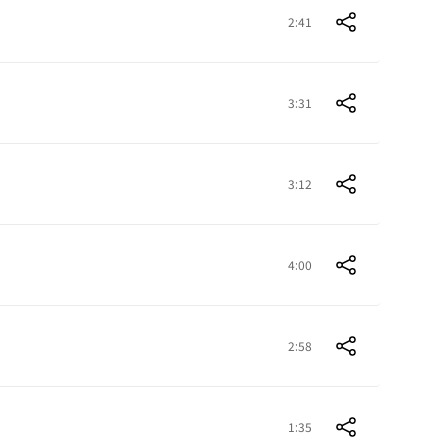
2:41
3:31
3:12
4:00
2:58
1:35