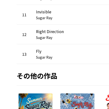
Invisible
11
Sugar Ray
Right Direction
12
Sugar Ray
Fly
13
Sugar Ray
その他の作品