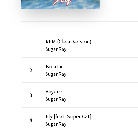
RPM (Clean Version)
1
Sugar Ray
Breathe
2
Sugar Ray
Anyone
3
Sugar Ray
Fly [feat. Super Cat]
4
Sugar Ray