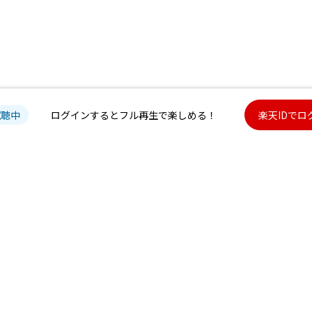
試聴中
ログインするとフル再生で楽しめる！
楽天IDでロ