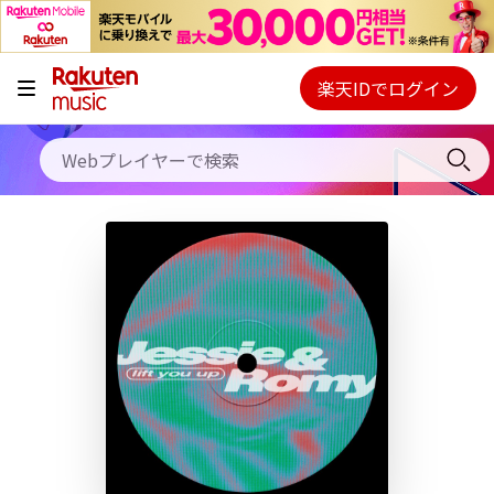
キャンペーン
料金プラン
楽天IDでログイン
Webプレイヤー
使い方
ご契約内容の確認・変更
ヘルプ
初回30日間無料お試し