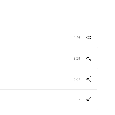
1:26
3:29
3:05
3:52