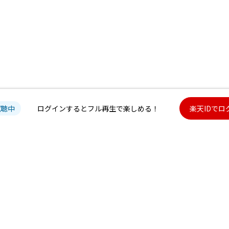
試聴中
ログインするとフル再生で楽しめる！
楽天IDでロ