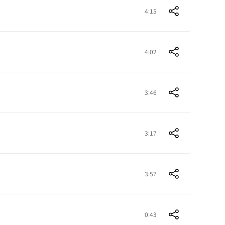
4:15
4:02
3:46
3:17
3:57
0:43