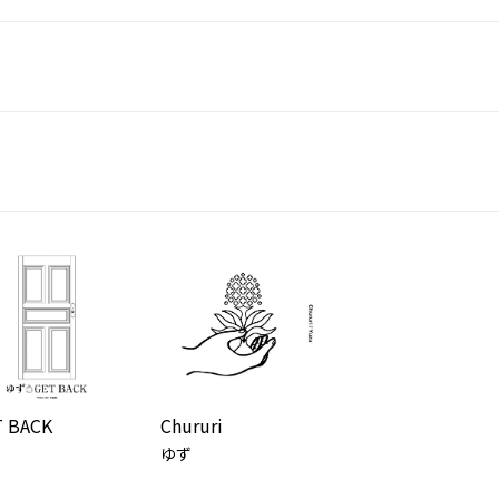
T BACK
Chururi
ゆず