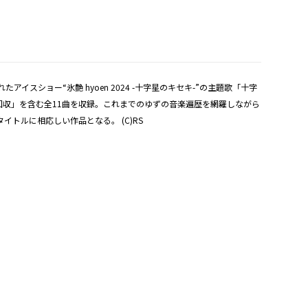
イスショー“氷艶 hyoen 2024 -十字星のキセキ-”の主題歌「十字
線回収」を含む全11曲を収録。これまでのゆずの音楽遍歴を網羅しながら
トルに相応しい作品となる。 (C)RS