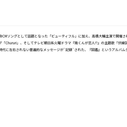
日本生命CMソングとして話題となった「ビューティフル」に加え、高橋大輔主演で開催されたア
グ「Chururi」、そしてテレビ朝日系火曜ドラマ『南くんが恋人!?』の主題歌「伏
代に左右されない普遍的なメッセージが`記録`された、『図鑑』というアルバムタイ