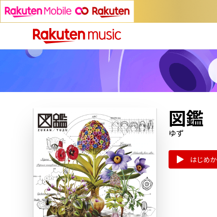
図鑑
ゆず
はじめか