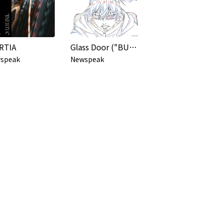
RTIA
Glass Door ("BULLET/BULLET" Edition)
speak
Newspeak