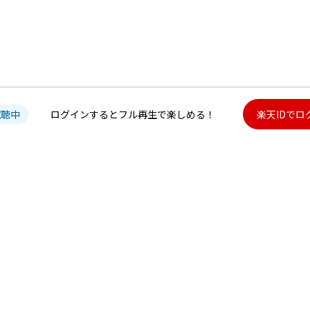
試聴中
ログインするとフル再生で楽しめる！
楽天IDでロ