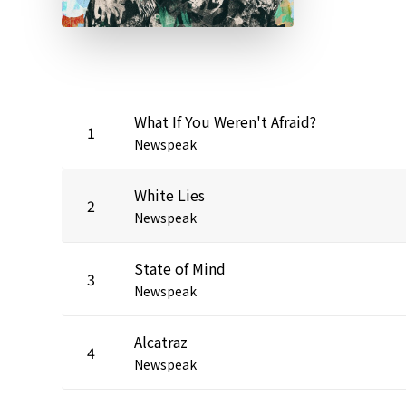
What If You Weren't Afraid?
1
Newspeak
White Lies
2
Newspeak
State of Mind
3
Newspeak
Alcatraz
4
Newspeak