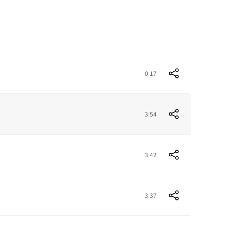
0:17
3:54
3:42
3:37