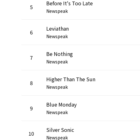
Before It's Too Late
5
Newspeak
Leviathan
6
Newspeak
Be Nothing
7
Newspeak
Higher Than The Sun
8
Newspeak
Blue Monday
9
Newspeak
Silver Sonic
10
Newspeak