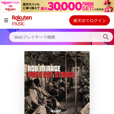
キャンペーン
料金プラン
楽天IDでログイン
Webプレイヤー
使い方
ご契約内容の確認・変更
ヘルプ
初回30日間無料お試し