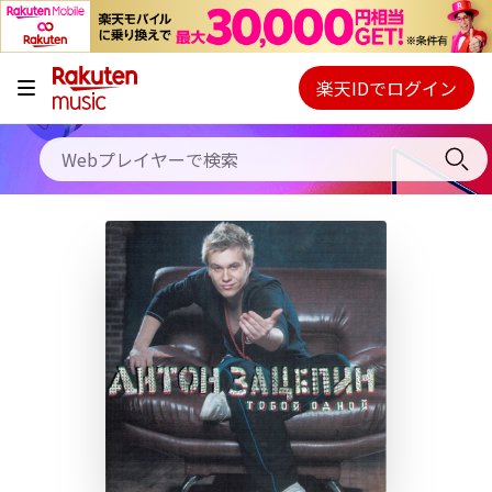
キャンペーン
料金プラン
楽天IDでログイン
Webプレイヤー
使い方
ご契約内容の確認・変更
ヘルプ
初回30日間無料お試し