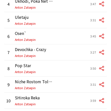
Ukhodi, Poka Net Dozhdja
4
3:47
Anton Zatsepin
Uletaju
5
3:31
Anton Zatsepin
Osen`
6
3:45
Anton Zatsepin
Devochka - Crazy
7
3:27
Anton Zatsepin
Pop Star
8
3:50
Anton Zatsepin
Nizhe Rostom Tol`ko Gubin
9
3:31
Anton Zatsepin
SHiroka Reka
10
3:59
Anton Zatsepin