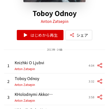
Toboy Odnoy
Anton Zatsepin
はじめから再生
シェア
2013年 - 14曲
Knizhki O Ljubvi
1
4:04
Anton Zatsepin
Toboy Odnoy
2
3:32
Anton Zatsepin
KHolodnymi Akkordami
3
3:58
Anton Zatsepin