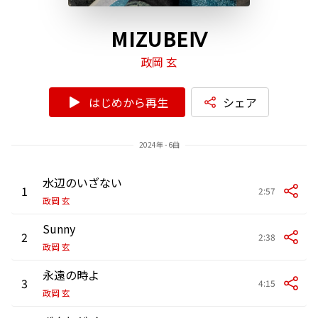
MIZUBEⅣ
政岡 玄
はじめから再生
シェア
2024年 - 6曲
水辺のいざない
1
2:57
政岡 玄
Sunny
2
2:38
政岡 玄
永遠の時よ
3
4:15
政岡 玄