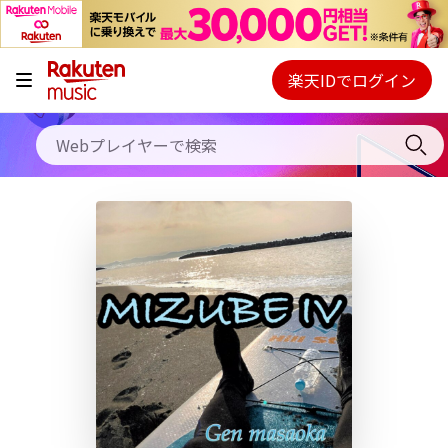
キャンペーン
料金プラン
楽天IDでログイン
Webプレイヤー
使い方
ご契約内容の確認・変更
ヘルプ
初回30日間無料お試し