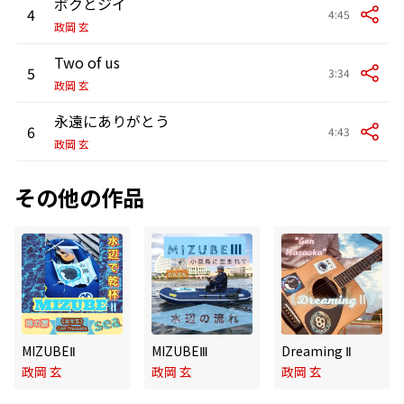
ボクとジイ
4
4:45
政岡 玄
Two of us
5
3:34
政岡 玄
永遠にありがとう
6
4:43
政岡 玄
その他の作品
MIZUBEⅡ
MIZUBEⅢ
Dreaming Ⅱ
政岡 玄
政岡 玄
政岡 玄