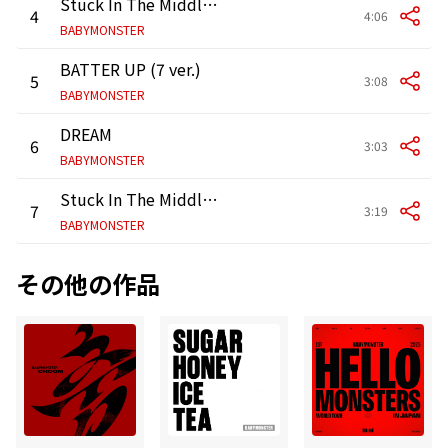
Stuck In The Middle (7 ver.)
4
4:06
BABYMONSTER
BATTER UP (7 ver.)
5
3:08
BABYMONSTER
DREAM
6
3:03
BABYMONSTER
Stuck In The Middle (Remix)
7
3:19
BABYMONSTER
その他の作品