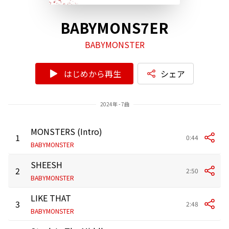
BABYMONS7ER
BABYMONSTER
はじめから再生
シェア
2024年 - 7曲
MONSTERS (Intro)
1
0:44
BABYMONSTER
SHEESH
2
2:50
BABYMONSTER
LIKE THAT
3
2:48
BABYMONSTER