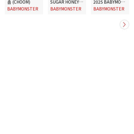
춤 (CHOOM)
SUGAR HONEY ICE TEA
2025 BABYMONSTER 1st WORLD TOUR <HELLO MONSTERS> IN JAPAN ～2025.04.13 K-ARENA YOKOHAMA～
BABYMONSTER
BABYMONSTER
BABYMONSTER