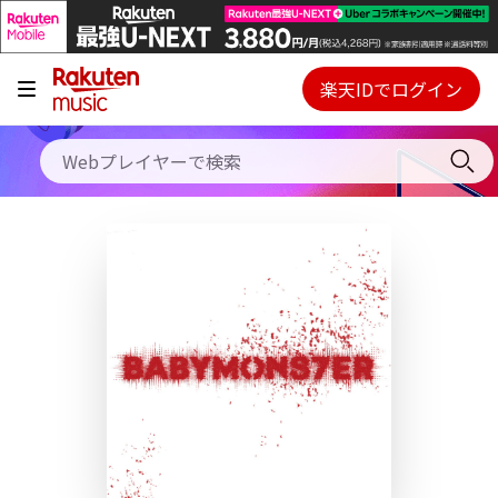
キャンペーン
料金プラン
楽天IDでログイン
Webプレイヤー
使い方
ご契約内容の確認・変更
ヘルプ
初回30日間無料お試し