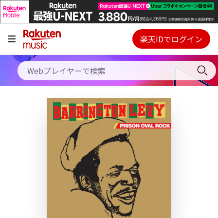
キャンペーン
料金プラン
楽天IDでログイン
Webプレイヤー
使い方
ご契約内容の確認・変更
ヘルプ
初回30日間無料お試し