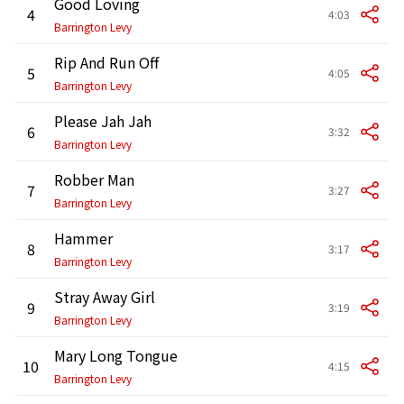
Good Loving
4
4:03
Barrington Levy
Rip And Run Off
5
4:05
Barrington Levy
Please Jah Jah
6
3:32
Barrington Levy
Robber Man
7
3:27
Barrington Levy
Hammer
8
3:17
Barrington Levy
Stray Away Girl
9
3:19
Barrington Levy
Mary Long Tongue
10
4:15
Barrington Levy