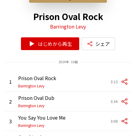
Prison Oval Rock
Barrington Levy
はじめから再生
シェア
2024年 - 10曲
Prison Oval Rock
1
3:13
Barrington Levy
Prison Oval Dub
2
3:34
Barrington Levy
You Say You Love Me
3
3:08
Barrington Levy