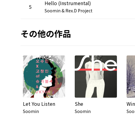
Hello (Instrumental)
5
Soomin & Rex.D Project
その他の作品
Let You Listen
She
Win
Soomin
Soomin
Soo