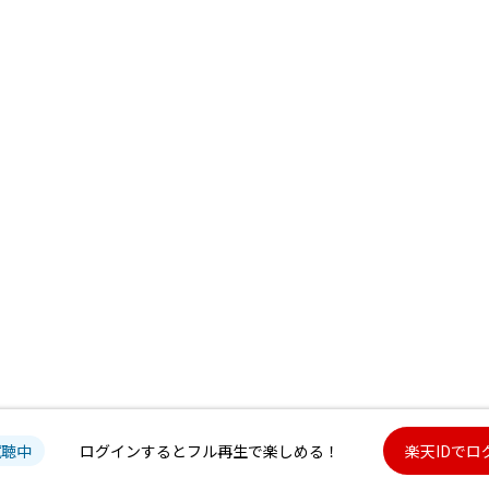
試聴中
ログインするとフル再生で楽しめる！
楽天IDでロ