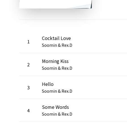
Cocktail Love
1
Soomin & Rex.D
Morning Kiss
2
Soomin & Rex.D
Hello
3
Soomin & Rex.D
Some Words
4
Soomin & Rex.D