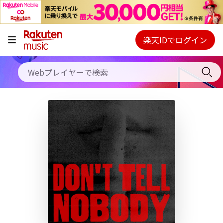
キャンペーン
料金プラン
楽天IDでログイン
Webプレイヤー
使い方
ご契約内容の確認・変更
ヘルプ
初回30日間無料お試し