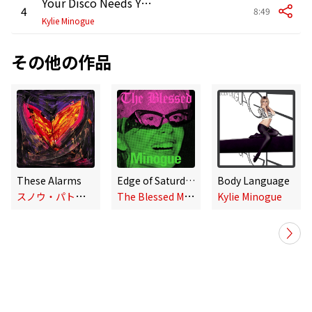
Your Disco Needs You (German Version Containing Hidden Track 'Password')
4
8:49
Kylie Minogue
その他の作品
These Alarms
Edge of Saturday Night (Qolaj Remix)
Body Language
ス
ノウ・パトロール
T
he Blessed Madonna, Kylie Minogue
Kylie Minogue