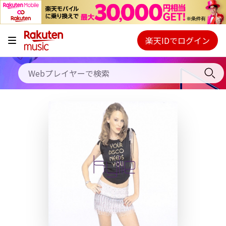
キャンペーン
料金プラン
楽天IDでログイン
Webプレイヤー
使い方
ご契約内容の確認・変更
ヘルプ
初回30日間無料お試し