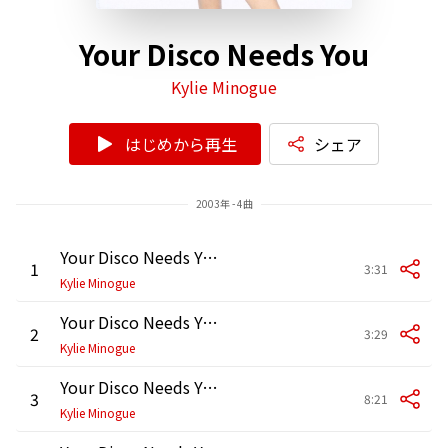
Your Disco Needs You
Kylie Minogue
はじめから再生
シェア
2003年 - 4曲
Your Disco Needs You
1
3:31
Kylie Minogue
Your Disco Needs You (German Almighty Radio Edit)
2
3:29
Kylie Minogue
Your Disco Needs You (Almighty Mix)
3
8:21
Kylie Minogue