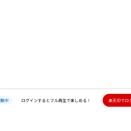
試聴中
ログインするとフル再生で楽しめる！
楽天IDでロ