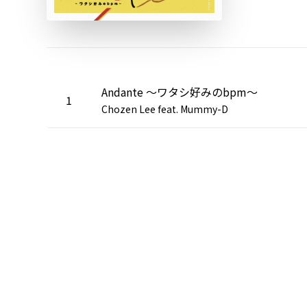
Andante ～ワタシ好みのbpm～
1
Chozen Lee feat. Mummy-D