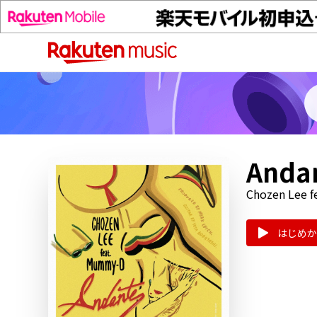
And
Chozen Lee 
はじめか