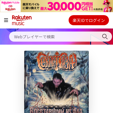
キャンペーン
料金プラン
楽天IDでログイン
Webプレイヤー
使い方
ご契約内容の確認・変更
ヘルプ
初回30日間無料お試し