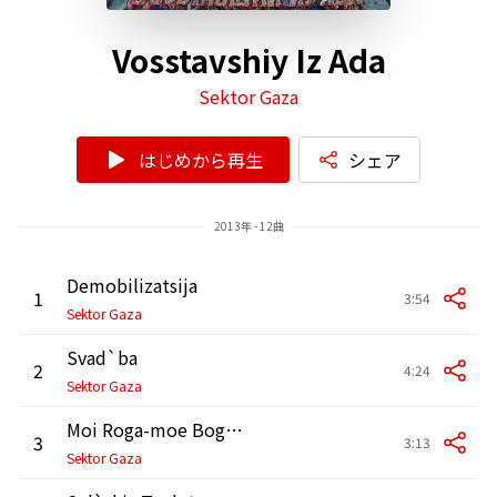
Vosstavshiy Iz Ada
Sektor Gaza
はじめから再生
シェア
2013年 - 12曲
Demobilizatsija
1
3:54
Sektor Gaza
Svad`ba
2
4:24
Sektor Gaza
Moi Roga-moe Bogatstvo (Roga)
3
3:13
Sektor Gaza