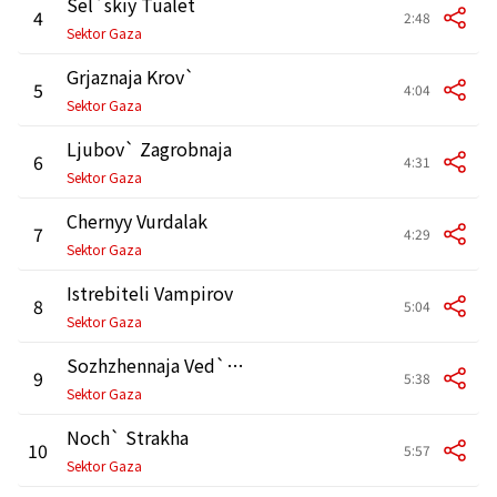
Sel`skiy Tualet
4
2:48
Sektor Gaza
Grjaznaja Krov`
5
4:04
Sektor Gaza
Ljubov` Zagrobnaja
6
4:31
Sektor Gaza
Chernyy Vurdalak
7
4:29
Sektor Gaza
Istrebiteli Vampirov
8
5:04
Sektor Gaza
Sozhzhennaja Ved`ma (Zhertvam Srednevekovoy Inkvizitsii Posvjascaetsja)
9
5:38
Sektor Gaza
Noch` Strakha
10
5:57
Sektor Gaza