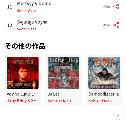
Mertvyy V Dome
11
2:50
Sektor Gaza
Svjataja Voyna
12
4:54
Sektor Gaza
その他の作品
Voy Na Lunu. Luchshee I Neizdannoe
30 Let
Demobilizatsija
J
uriy KHoy & Sektor Gaza
Sektor Gaza
Sektor Gaza