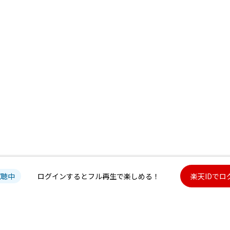
試聴中
ログインするとフル再生で楽しめる！
楽天IDでロ