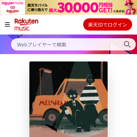
キャンペーン
料金プラン
楽天IDでログイン
Webプレイヤー
使い方
ご契約内容の確認・変更
ヘルプ
初回30日間無料お試し