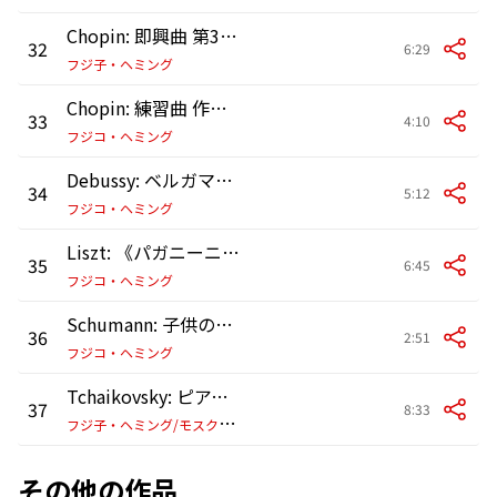
Chopin: 即興曲 第3番 変ト長調 作品51
32
6:29
フジ子・ヘミング
Chopin: 練習曲 作品10: 第3番 ホ長調《別れの曲》 (2020年、阿佐ヶ谷教会 無観客ソロ・ライブ)
33
4:10
フジコ・ヘミング
Debussy: ベルガマスク組曲: 第3曲: 月の光 (2021年、東美協会にてライヴ録音)
34
5:12
フジコ・ヘミング
Liszt: 《パガニーニによる大練習曲》 S. 141: 第3番 嬰ト短調 ラ・カンパネラ Allegretto (ヴァイオリン協奏曲 第2番に基づく) (2021年、東美教会(東京)にてライヴ録音)
35
6:45
フジコ・ヘミング
Schumann: 子供の情景 作品15: 第7曲: トロイメライ (2020年、阿佐ヶ谷教会 無観客ソロ・ライブ)
36
2:51
フジコ・ヘミング
Tchaikovsky: ピアノ協奏曲 第1番 変ロ短調 作品23: 第2楽章: Andantino semplice – Prestissimo – Tempo I (2003年、横浜にてライヴ録音)
37
8:33
フ
ジ子・ヘミング/モスクワ・フィルハーモニー管弦楽団/ユーリ・シモノフ
その他の作品