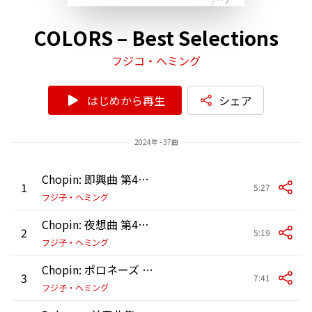
COLORS – Best Selections
フジコ・ヘミング
はじめから再生
シェア
2024年 - 37曲
Chopin: 即興曲 第4番 嬰ハ短調 作品66《幻想即興曲》
1
5:27
フジ子・ヘミング
Chopin: 夜想曲 第4番 ヘ長調 作品15の1
2
5:19
フジ子・ヘミング
Chopin: ポロネーズ 第6番 変イ長調 作品53《英雄》
3
7:41
フジ子・ヘミング