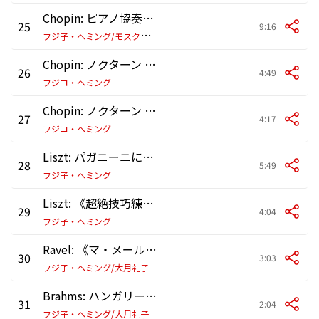
Chopin: ピアノ協奏曲 第2番 ヘ短調 作品21: 第2楽章: Larghetto
25
9:16
フ
ジ子・ヘミング/モスクワ・フィルハーモニー管弦楽団/ユーリ・シモノフ
Chopin: ノクターン 第1番 変ホ長調 作品9の1 (2017年、東京オペラシティにてライヴ録音)
26
4:49
フジコ・ヘミング
Chopin: ノクターン 第2番 変ホ長調 作品9の2 (パリの自宅・猫のちょんちょんとフジコの時間)
27
4:17
フジコ・ヘミング
Liszt: パガニーニによる大練習曲 S.141: 第3番 嬰ト短調 ラ・カンパネラ Allegretto (ヴァイオリン協奏曲 第2番に基づく) (1998年、旧東京音楽学校 奏楽堂にてライヴ録音)
28
5:49
フジ子・ヘミング
Liszt: 《超絶技巧練習曲》S. 139: 第5番: 鬼火 Allegretto (1983年、ストックホルムにてライヴ録音)
29
4:04
フジ子・ヘミング
Ravel: 《マ・メール・ロワ》: パゴダの女王レドロネット (1998年、旧東京音楽学校 奏楽堂にてライヴ録音)
30
3:03
フジ子・ヘミング/大月礼子
Brahms: ハンガリー舞曲 第5番 嬰ヘ短調 (1998年、旧東京音楽学校 奏楽堂にてライヴ録音)
31
2:04
フジ子・ヘミング/大月礼子