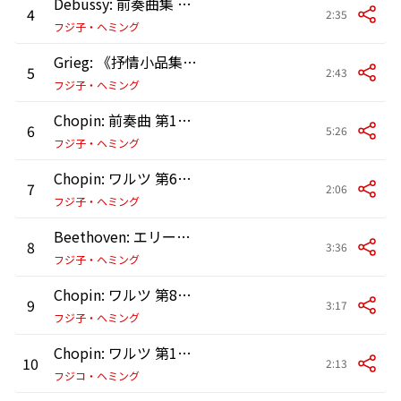
Debussy: 前奏曲集 第1巻 CD 125: 第8曲: 亜麻色の髪の乙女
4
2:35
フジ子・ヘミング
Grieg: 《抒情小品集》第3集 作品43: 第1曲: 蝶々
5
2:43
フジ子・ヘミング
Chopin: 前奏曲 第15番 変ニ長調 作品28の15《雨だれ》
6
5:26
フジ子・ヘミング
Chopin: ワルツ 第6番 ニ長調 作品64の1《小犬のワルツ》
7
2:06
フジ子・ヘミング
Beethoven: エリーゼのために WoO 59
8
3:36
フジ子・ヘミング
Chopin: ワルツ 第8番 変イ長調 作品64の3
9
3:17
フジ子・ヘミング
Chopin: ワルツ 第11番 変ト長調 作品70の1 (2017年、東京オペラシティにてライヴ録音)
10
2:13
フジコ・ヘミング