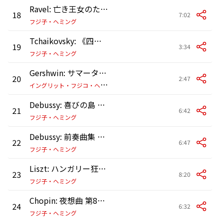
Ravel: 亡き王女のためのパヴァーヌ M. 19
18
7:02
フジ子・ヘミング
Tchaikovsky: 《四季》作品37a: 11月 トロイカ Allegro moderato
19
3:34
フジ子・ヘミング
Gershwin: サマータイム(《ポーギーとベス》から、ピアノと弦楽四重奏のための) (2006年、パリ サル・ガヴォーにてライヴ録音)
20
2:47
イ
ングリット・フジコ・ヘミング/ウィーン・アルティス・カルテット
Debussy: 喜びの島 L. 106, CD 109
21
6:42
フジ子・ヘミング
Debussy: 前奏曲集 第1巻 CD 125: 第10曲 沈める寺
22
6:47
フジ子・ヘミング
Liszt: ハンガリー狂詩曲 第6番 変ニ長調 S. 244の6
23
8:20
フジ子・ヘミング
Chopin: 夜想曲 第8番 変ニ長調 作品27の2
24
6:32
フジ子・ヘミング