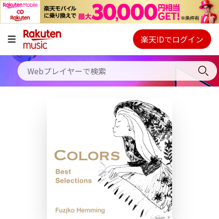
キャンペーン
料金プラン
楽天IDでログイン
Webプレイヤー
使い方
ご契約内容の確認・変更
ヘルプ
初回30日間無料お試し