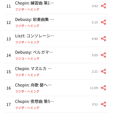
Chopin: 練習曲 第17番 ホ短調 作品25の5
11
3:42
フジ子・ヘミング
Debussy: 前奏曲集 第2巻 CD 131: 第12曲 花火
12
5:15
フジ子・ヘミング
Liszt: コンソレーション(慰め)第3番 変二長調 S. 172
13
4:40
フジ子・ヘミング
Debussy: ベルガマスク組曲: 第3曲: 月の光 (2017年、東京オペラシティにてライヴ録音)
14
5:05
フジコ・ヘミング
Chopin: マズルカ 第41番 嬰ハ短調 作品63の3
15
2:21
フジ子・ヘミング
Chopin: 舟歌 嬰ヘ長調 作品60
16
11:09
フジ子・ヘミング
Chopin: 夜想曲 第5番 嬰ヘ長調 作品15の2
17
3:51
フジ子・ヘミング