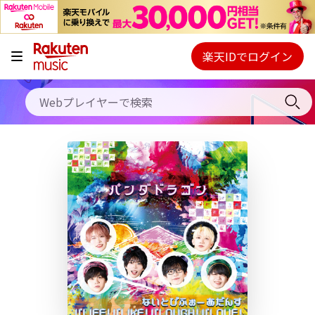
キャンペーン
料金プラン
楽天IDでログイン
Webプレイヤー
使い方
ご契約内容の確認・変更
ヘルプ
初回30日間無料お試し