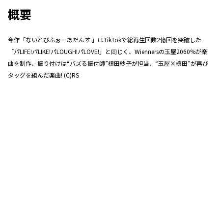
概要
今作「ないとびふぉーあだんす 」はTikTokで総再生回数2億回を突破した
「パLIFE!パLIKE!パLOUGH!パLOVE!」と同じく、Wiennersの玉屋2060%が楽
曲を制作、振り付けは“バズる振付師”槙田紗子が担当、“玉屋×槙田”が再び
タッグを組んだ楽曲! (C)RS