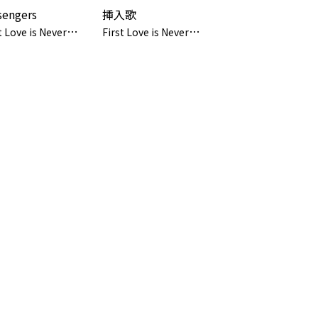
sengers
挿入歌
F
irst Love is Never Returned
F
irst Love is Never Returned