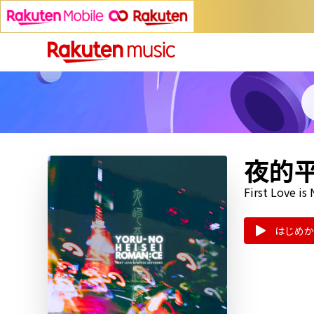
夜的
First Love is
はじめか