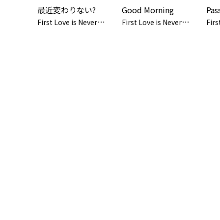
最近変わりない?
Good Morning
Pas
F
irst Love is Never Returned
F
irst Love is Never Returned