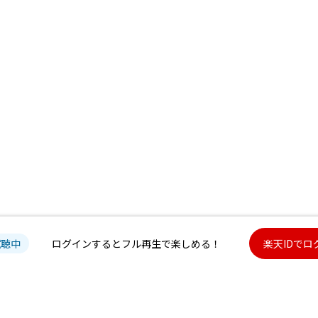
試聴中
ログインするとフル再生で楽しめる！
楽天IDでロ