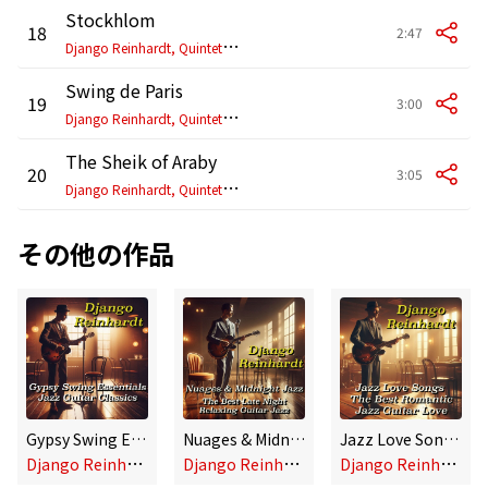
Stockhlom
18
2:47
D
jango Reinhardt, Quintette du Hot Club de France
Swing de Paris
19
3:00
D
jango Reinhardt, Quintette du Hot Club de France
The Sheik of Araby
20
3:05
D
jango Reinhardt, Quintette du Hot Club de France
その他の作品
Gypsy Swing Essentials | Jazz Guitar Classics
Nuages & Midnight Jazz: The Best Late Night Relaxing Guitar Jazz
Jazz Love Songs: The Best Romantic Jazz Guitar Love
D
jango Reinhardt
D
jango Reinhardt
D
jango Reinhardt