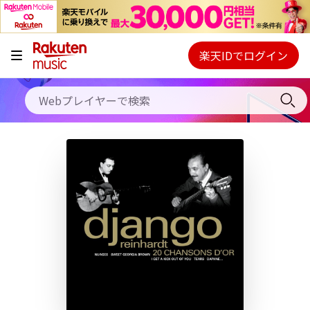
キャンペーン
料金プラン
楽天IDでログイン
Webプレイヤー
使い方
ご契約内容の確認・変更
ヘルプ
初回30日間無料お試し