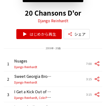
20 Chansons D'or
Django Reinhardt
はじめから再生
シェア
2006年 - 20曲
Nuages
1
7:00
Django Reinhardt
Sweet Georgia Brown
2
3:15
Django Reinhardt
I Get a Kick Out of You
3
3:15
D
jango Reinhardt, Cole Porter