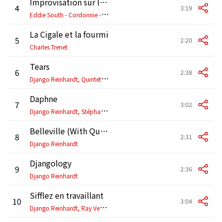
Improvisation sur le 1er mouv J S Bach
4
3:19
E
ddie South - Cordonnie - Stéphane Grappelli - Django Reinhardt
La Cigale et la fourmi
5
2:20
Charles Trenet
Tears
6
2:38
D
jango Reinhardt, Quintette du Hot Club de France
Daphne
7
3:02
D
jango Reinhardt, Stéphane Grappelli, Eddie South
Belleville (With Quintette du Hot Club de France)
8
2:31
Django Reinhardt
Djangology
9
2:36
Django Reinhardt
Sifflez en travaillant
10
3:04
D
jango Reinhardt, Ray Ventura