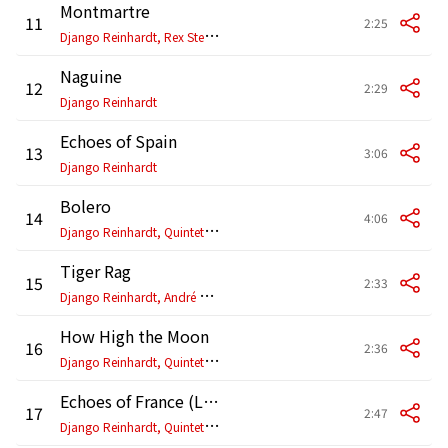
Montmartre
11
2:25
D
jango Reinhardt, Rex Stewart
Naguine
12
2:29
Django Reinhardt
Echoes of Spain
13
3:06
Django Reinhardt
Bolero
14
4:06
D
jango Reinhardt, Quintette du Hot Club de France
Tiger Rag
15
2:33
D
jango Reinhardt, André Ekyan
How High the Moon
16
2:36
D
jango Reinhardt, Quintette du Hot Club de France
Echoes of France (La Marseillaise)
17
2:47
D
jango Reinhardt, Quintette du Hot Club de France