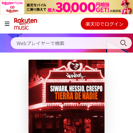
キャンペーン
料金プラン
楽天IDでログイン
Webプレイヤー
使い方
ご契約内容の確認・変更
ヘルプ
初回30日間無料お試し