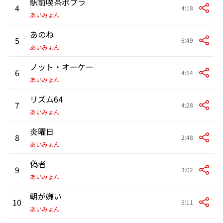
駅前喫茶ポプラ
4
4:18
あいみょん
あのね
5
6:49
あいみょん
ノット・オーケー
6
4:54
あいみょん
リズム64
7
4:28
あいみょん
炎曜日
8
2:48
あいみょん
偽者
9
3:02
あいみょん
朝が嫌い
10
5:11
あいみょん