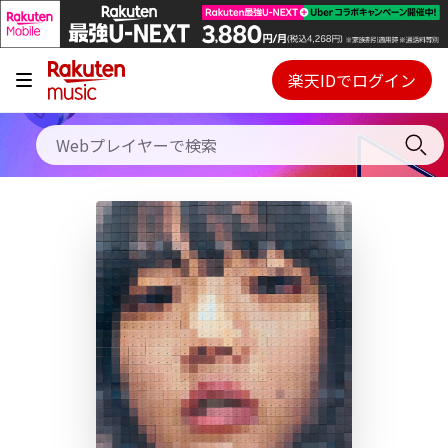
キャンペーン
料金プラン
楽天IDでログイン
Webプレイヤー
使い方
ご契約内容の確認・変更
ヘルプ
初回30日間無料お試し