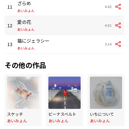
ざらめ
11
4:42
あいみょん
愛の花
12
4:01
あいみょん
猫にジェラシー
13
3:14
あいみょん
その他の作品
スケッチ
ビーナスベルト
いちについて
あいみょん
あいみょん
あいみょん