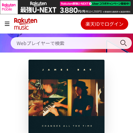
キャンペーン
料金プラン
楽天IDでログイン
Webプレイヤー
使い方
ご契約内容の確認・変更
ヘルプ
初回30日間無料お試し