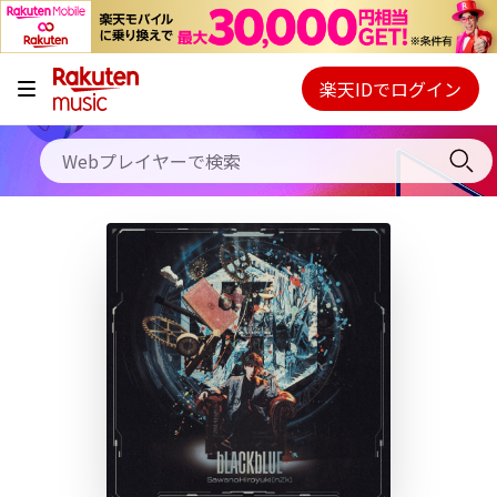
キャンペーン
料金プラン
楽天IDでログイン
Webプレイヤー
使い方
ご契約内容の確認・変更
ヘルプ
初回30日間無料お試し