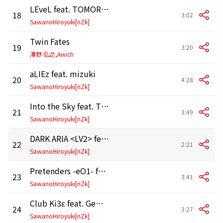
LEveL feat. TOMORROW X TOGETHER
18
3:02
SawanoHiroyuki[nZk]
Twin Fates
19
3:20
澤野 弘之,Awich
aLIEz feat. mizuki
20
4:28
SawanoHiroyuki[nZk]
Into the Sky feat. Tielle
21
3:49
SawanoHiroyuki[nZk]
DARK ARIA <LV2> feat. XAI
22
2:21
SawanoHiroyuki[nZk]
Pretenders -eO1- feat. mica
23
3:41
SawanoHiroyuki[nZk]
Club Ki3ε feat. Gemie
24
3:27
SawanoHiroyuki[nZk]