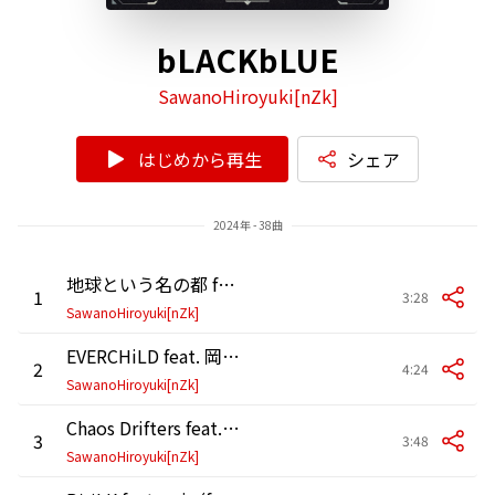
bLACKbLUE
SawanoHiroyuki[nZk]
はじめから再生
シェア
2024年 - 38曲
地球という名の都 feat. ASKA
1
3:28
SawanoHiroyuki[nZk]
EVERCHiLD feat. 岡野昭仁
2
4:24
SawanoHiroyuki[nZk]
Chaos Drifters feat. Jean-Ken Johnny
3
3:48
SawanoHiroyuki[nZk]