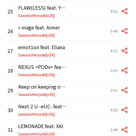
FLAW(LESS) feat. Yosh
25
4:01
SawanoHiroyuki[nZk]
i-mage feat. Aimer
26
5:46
SawanoHiroyuki[nZk]
emot1on feat. Eliana
27
4:12
SawanoHiroyuki[nZk]
NEXUS <PODv> feat. Laco
28
3:47
SawanoHiroyuki[nZk]
Keep on keeping on feat. mizuki
29
3:51
SawanoHiroyuki[nZk]
Next 2 U -eUC- feat. naNami
30
4:03
SawanoHiroyuki[nZk]
LEMONADE feat. XAI
31
2:48
SawanoHiroyuki[nZk]