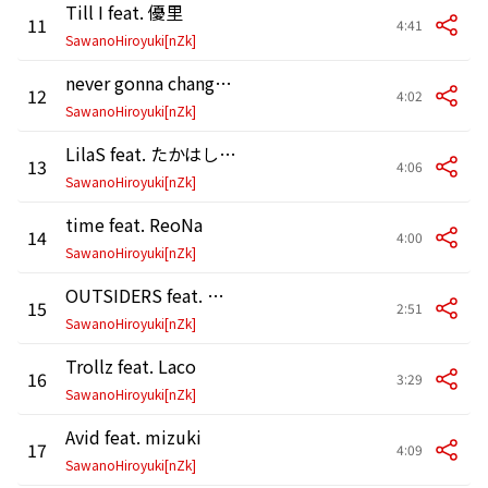
Till I feat. 優里
11
4:41
SawanoHiroyuki[nZk]
never gonna change feat. スキマスイッチ
12
4:02
SawanoHiroyuki[nZk]
LilaS feat. たかはしほのか
13
4:06
SawanoHiroyuki[nZk]
time feat. ReoNa
14
4:00
SawanoHiroyuki[nZk]
OUTSIDERS feat. 河野純喜 (JO1),與那城奨 (JO1)
15
2:51
SawanoHiroyuki[nZk]
Trollz feat. Laco
16
3:29
SawanoHiroyuki[nZk]
Avid feat. mizuki
17
4:09
SawanoHiroyuki[nZk]