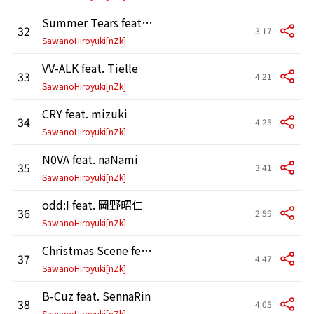
Summer Tears feat. mica
32
3:17
SawanoHiroyuki[nZk]
VV-ALK feat. Tielle
33
4:21
SawanoHiroyuki[nZk]
CRY feat. mizuki
34
4:25
SawanoHiroyuki[nZk]
N0VA feat. naNami
35
3:41
SawanoHiroyuki[nZk]
odd:I feat. 岡野昭仁
36
2:59
SawanoHiroyuki[nZk]
Christmas Scene feat. mizuki,Tielle
37
4:47
SawanoHiroyuki[nZk]
B-Cuz feat. SennaRin
38
4:05
SawanoHiroyuki[nZk]