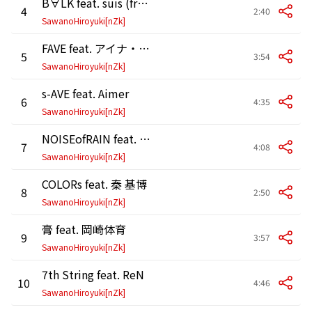
B∀LK feat. suis (from ヨルシカ)
4
2:40
SawanoHiroyuki[nZk]
FAVE feat. アイナ・ジ・エンド
5
3:54
SawanoHiroyuki[nZk]
s-AVE feat. Aimer
6
4:35
SawanoHiroyuki[nZk]
NOISEofRAIN feat. 西川 貴教
7
4:08
SawanoHiroyuki[nZk]
COLORs feat. 秦 基博
8
2:50
SawanoHiroyuki[nZk]
膏 feat. 岡崎体育
9
3:57
SawanoHiroyuki[nZk]
7th String feat. ReN
10
4:46
SawanoHiroyuki[nZk]