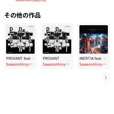
その他の作品
PROVANT feat. Jean-Ken Johnny,TAKUMA
PROVANT
INERTIA feat. Rei
S
awanoHiroyuki[nZk]
S
awanoHiroyuki[nZk]
S
awanoHiroyuki[nZk]