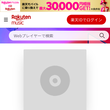
キャンペーン
料金プラン
楽天IDでログイン
Webプレイヤー
使い方
ご契約内容の確認・変更
ヘルプ
初回30日間無料お試し