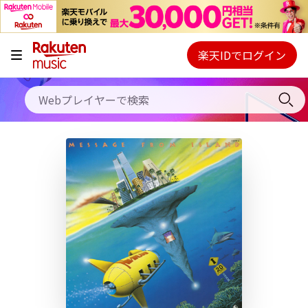
キャンペーン
料金プラン
楽天IDでログイン
Webプレイヤー
使い方
ご契約内容の確認・変更
ヘルプ
初回30日間無料お試し