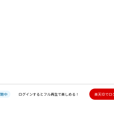
試聴中
ログインするとフル再生で楽しめる！
楽天IDでロ