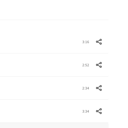
3:16
2:52
2:34
3:34