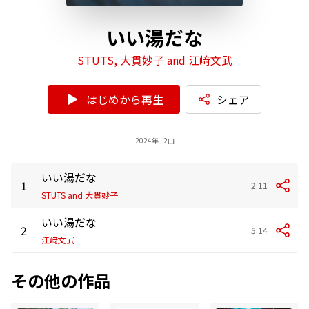
いい湯だな
STUTS, 大貫妙子 and 江﨑文武
はじめから再生
シェア
2024年 - 2曲
いい湯だな
1
2:11
STUTS and 大貫妙子
いい湯だな
2
5:14
江﨑文武
その他の作品