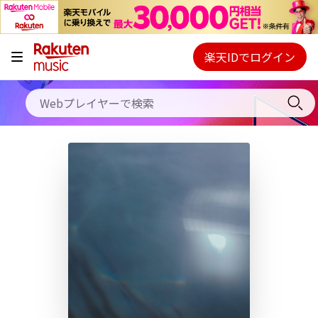
キャンペーン
料金プラン
楽天IDでログイン
Webプレイヤー
使い方
ご契約内容の確認・変更
ヘルプ
初回30日間無料お試し