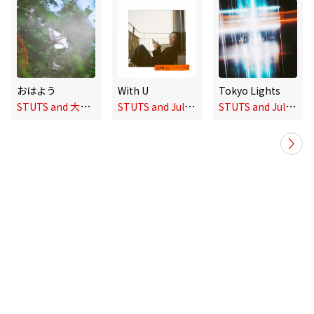
おはよう
With U
Tokyo Lights
S
TUTS and 大貫妙子
S
TUTS and Julia Wu
S
TUTS and Julia Wu