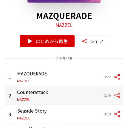
MAZQUERADE
MAZZEL
はじめから再生
シェア
2024年 - 4曲
MAZQUERADE
1
3:22
MAZZEL
Counterattack
2
3:19
MAZZEL
Seaside Story
3
3:10
MAZZEL