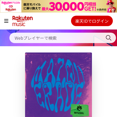
キャンペーン
料金プラン
楽天IDでログイン
Webプレイヤー
使い方
ご契約内容の確認・変更
ヘルプ
初回30日間無料お試し