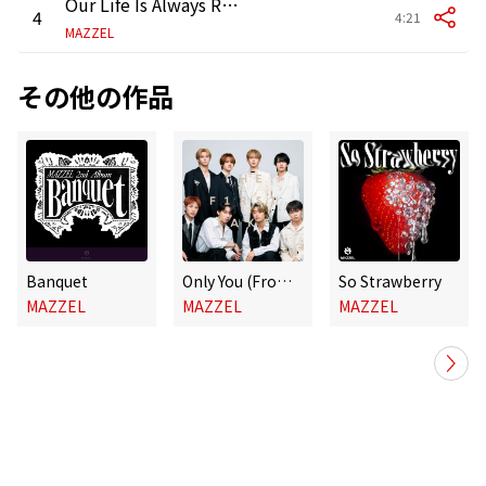
Our Life Is Always Right
4
4:21
MAZZEL
その他の作品
Banquet
Only You (From THE FIRST TAKE)
So Strawberry
MAZZEL
MAZZEL
MAZZEL