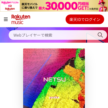
キャンペーン
料金プラン
楽天IDでログイン
Webプレイヤー
使い方
ご契約内容の確認・変更
ヘルプ
初回30日間無料お試し