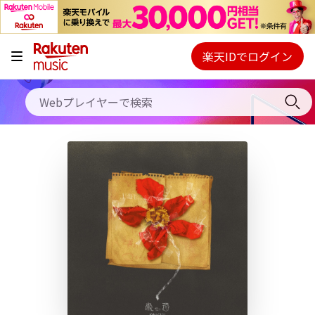
キャンペーン
料金プラン
楽天IDでログイン
Webプレイヤー
使い方
ご契約内容の確認・変更
ヘルプ
初回30日間無料お試し