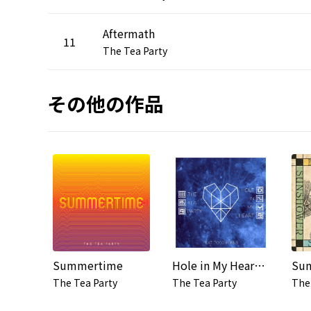
Aftermath
11
The Tea Party
その他の作品
Summertime
Hole in My Heart (feat. Todd Kerns)
Sun
The Tea Party
The Tea Party
The