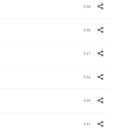
4:58
4:05
5:17
4:52
4:09
4:51