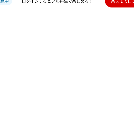
試聴中
ログインするとフル再生で楽しめる！
楽天IDでロ