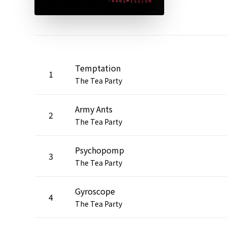
Temptation
1
The Tea Party
Army Ants
2
The Tea Party
Psychopomp
3
The Tea Party
Gyroscope
4
The Tea Party