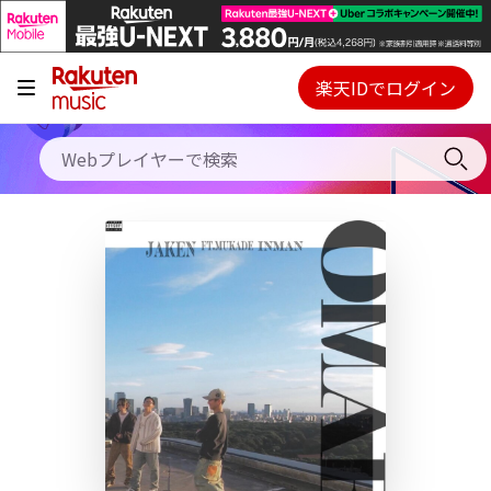
キャンペーン
料金プラン
楽天IDでログイン
Webプレイヤー
使い方
ご契約内容の確認・変更
ヘルプ
初回30日間無料お試し